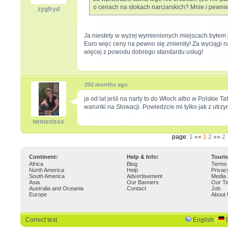
o cenach na stokach narciarskich? Mnie i pewnie 
zygfryd
Ja niestety w wyżej wymienionych miejscach byłe
Euro więc ceny na pewno się zmieniły! Za wyciągi 
więcej z powodu dobrego standardu usług!
202 months ago
ja od lat jeśli na narty to do Włoch albo w Polskie 
warunki na Słowacji. Powiedzcie mi tylko jak z utrz
nemezisss
page:
1
««
1
2
»»
2
Continent:
Help & Info:
Touri
Africa
Blog
Terms 
North America
Help
Privac
South America
Advertisement
Media 
Asia
Our Banners
Our T
Australia and Oceania
Contact
Job
Europe
About
Correct text
English
|