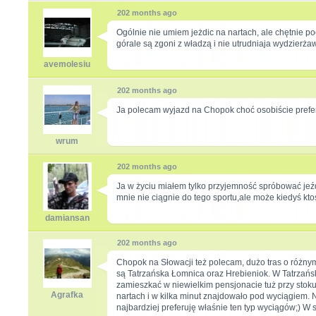
202 months ago
Ogólnie nie umiem jeżdic na nartach, ale chętnie p
górale są zgoni z władzą i nie utrudniaja wydzierża
avemolesiu
202 months ago
Ja polecam wyjazd na Chopok choć osobiście preferu
wrum
202 months ago
Ja w życiu miałem tylko przyjemność spróbować jeźd
mnie nie ciągnie do tego sportu,ale może kiedyś ktoś
damiansan
202 months ago
Chopok na Słowacji też polecam, dużo tras o różnym
są Tatrzańska Łomnica oraz Hrebieniok. W Tatrzański
zamieszkać w niewielkim pensjonacie tuż przy stoku,
Agrafka
nartach i w kilka minut znajdowało pod wyciągiem. 
najbardziej preferuję właśnie ten typ wyciągów;) W s