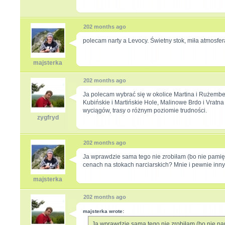
202 months ago
polecam narty a Levocy. Świetny stok, miła atmosfe
majsterka
202 months ago
Ja polecam wybrać się w okolice Martina i Rużembe
Kubińskie i Martińskie Hole, Malinowe Brdo i Vratn
wyciągów, trasy o różnym poziomie trudności.
zygfryd
202 months ago
Ja wprawdzie sama tego nie zrobiłam (bo nie pami
cenach na stokach narciarskich? Mnie i pewnie innyc
majsterka
202 months ago
majsterka wrote:
Ja wprawdzie sama tego nie zrobiłam (bo nie p