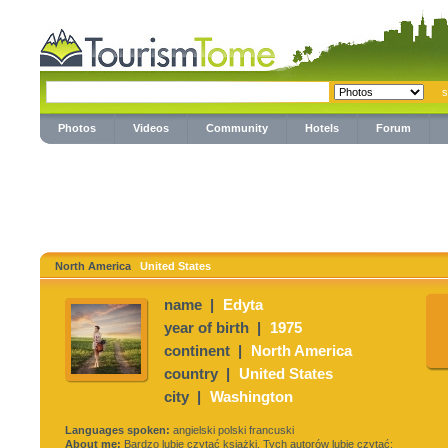
Photos
Videos
Community
Hotels
Forum
North America
United States
name |
Edyta
year of birth |
1975
continent |
North America
country |
United States
city |
Washington
Languages spoken:
angielski polski francuski
About me:
Bardzo lubię czytać książki. Tych autorów lubię czytać: