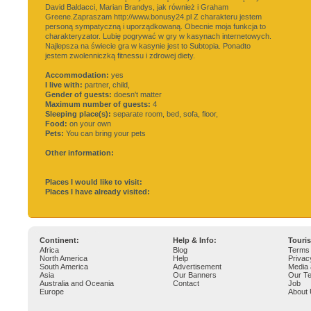
David Baldacci, Marian Brandys, jak również i Graham
Greene.Zapraszam http://www.bonusy24.pl Z charakteru jestem
personą sympatyczną i uporządkowaną. Obecnie moja funkcja to
charakteryzator. Lubię pogrywać w gry w kasynach internetowych.
Najlepsza na świecie gra w kasynie jest to Subtopia. Ponadto
jestem zwolenniczką fitnessu i zdrowej diety.
Accommodation:
yes
I live with:
partner, child,
Gender of guests:
doesn't matter
Maximum number of guests:
4
Sleeping place(s):
separate room, bed, sofa, floor,
Food:
on your own
Pets:
You can bring your pets
Other information:
Places I would like to visit:
Places I have already visited:
Continent:
Help & Info:
Touri
Africa
Blog
Terms 
North America
Help
Privac
South America
Advertisement
Media 
Asia
Our Banners
Our T
Australia and Oceania
Contact
Job
Europe
About