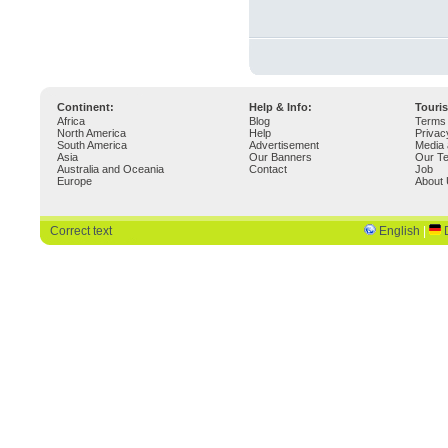
Continent:
Help & Info:
Touri
Africa
Blog
Terms 
North America
Help
Privac
South America
Advertisement
Media 
Asia
Our Banners
Our T
Australia and Oceania
Contact
Job
Europe
About
Correct text
English
|