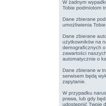
W żadnym wypadku 
Tobie podmiotom t
Dane zbierane podc
umożliwienia Tobi
Dane zbierane aut
użytkowników na na
demograficznych o 
zawartości naszych
automatycznie o k
Dane zbierane w t
serwisem będą wyk
zapytanie.
W przypadku narus
prawa, lub gdy bę
udostępnić Twoje 