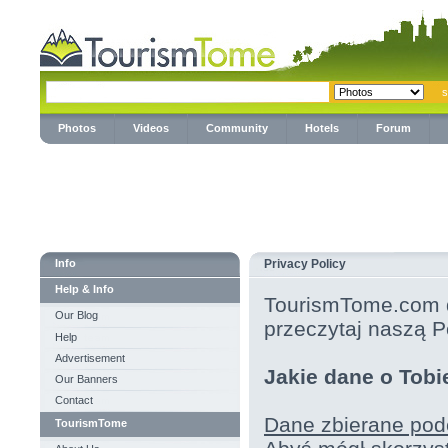
Photos
Videos
Community
Hotels
Forum
Info
Privacy Policy
Help & Info
TourismTome.com d
Our Blog
przeczytaj naszą P
Help
Advertisement
Jakie dane o Tobi
Our Banners
Contact
Dane zbierane podc
TourismTome