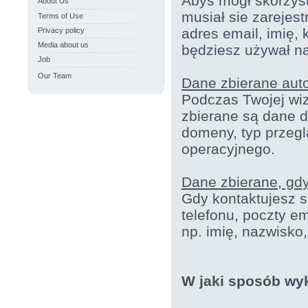
Abyś mógł skorzyst
About Us
musiał sie zarejes
Terms of Use
adres email, imię, 
Privacy policy
Media about us
będziesz używał na
Job
Our Team
Dane zbierane aut
Podczas Twojej wiz
zbierane są dane d
domeny, typ przegl
operacyjnego.
Dane zbierane, gdy
Gdy kontaktujesz s
telefonu, poczty e
np. imię, nazwisko,
W jaki sposób wy